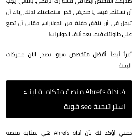
صديقك المخلص أيضاً في مشوارك الرقمي. بالتالي، يجب
أن تستثمر فيها يا صديقي قدر استطاعتك. لذلك، إياك أن
تبخل في أن تنفق حفنة من الدولارات، مقابل أن تضع
على طاولتك فيما بعد ألاف الدولارات!
أقرأ أيضاً:
أفضل متخصص سيو
: تصدر الأن محركات
البحث.
4. أداة Ahrefs منصة متكاملة لبناء
استراتيجية seo قوية
دعني أؤكد لك بأن أداة Ahrefs هي بمثابة منصة